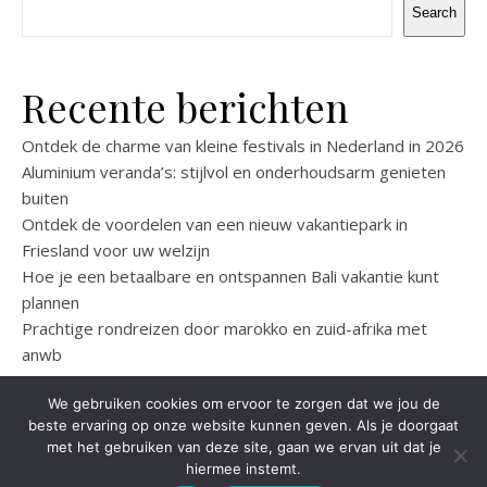
Search
Recente berichten
Ontdek de charme van kleine festivals in Nederland in 2026
Aluminium veranda’s: stijlvol en onderhoudsarm genieten
buiten
Ontdek de voordelen van een nieuw vakantiepark in
Friesland voor uw welzijn
Hoe je een betaalbare en ontspannen Bali vakantie kunt
plannen
Prachtige rondreizen door marokko en zuid-afrika met
anwb
We gebruiken cookies om ervoor te zorgen dat we jou de
beste ervaring op onze website kunnen geven. Als je doorgaat
met het gebruiken van deze site, gaan we ervan uit dat je
hiermee instemt.