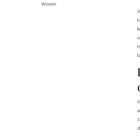
Wonen
V
h
k
o
m
b
N
a
z
d