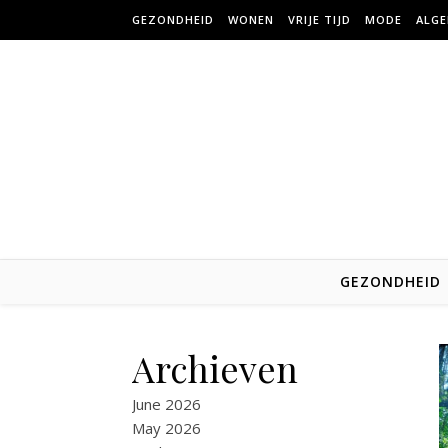
Skip to content
GEZONDHEID
WONEN
VRIJE TIJD
MODE
ALG
GEZONDHEID
Archieven
June 2026
May 2026