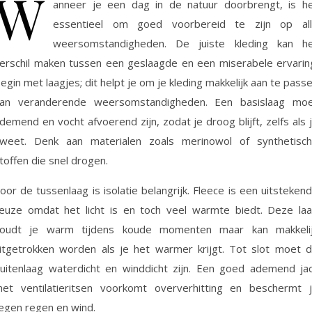
W
anneer je een dag in de natuur doorbrengt, is h
essentieel om goed voorbereid te zijn op al
weersomstandigheden. De juiste kleding kan h
erschil maken tussen een geslaagde en een miserabele ervarin
egin met laagjes; dit helpt je om je kleding makkelijk aan te pass
an veranderende weersomstandigheden. Een basislaag mo
demend en vocht afvoerend zijn, zodat je droog blijft, zelfs als 
weet. Denk aan materialen zoals merinowol of synthetisc
toffen die snel drogen.
oor de tussenlaag is isolatie belangrijk. Fleece is een uitsteken
euze omdat het licht is en toch veel warmte biedt. Deze la
oudt je warm tijdens koude momenten maar kan makkeli
itgetrokken worden als je het warmer krijgt. Tot slot moet 
uitenlaag waterdicht en winddicht zijn. Een goed ademend ja
et ventilatieritsen voorkomt oververhitting en beschermt 
egen regen en wind.