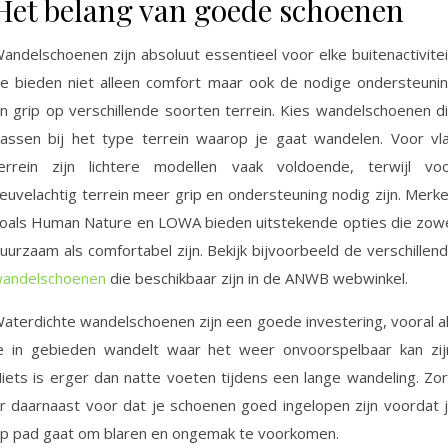
Het belang van goede schoenen
andelschoenen zijn absoluut essentieel voor elke buitenactivitei
e bieden niet alleen comfort maar ook de nodige ondersteuni
n grip op verschillende soorten terrein. Kies wandelschoenen d
assen bij het type terrein waarop je gaat wandelen. Voor vl
errein zijn lichtere modellen vaak voldoende, terwijl vo
euvelachtig terrein meer grip en ondersteuning nodig zijn. Merk
oals Human Nature en LOWA bieden uitstekende opties die zow
uurzaam als comfortabel zijn. Bekijk bijvoorbeeld de verschillen
andelschoenen
die beschikbaar zijn in de ANWB webwinkel.
aterdichte wandelschoenen zijn een goede investering, vooral a
e in gebieden wandelt waar het weer onvoorspelbaar kan zij
iets is erger dan natte voeten tijdens een lange wandeling. Zo
r daarnaast voor dat je schoenen goed ingelopen zijn voordat 
p pad gaat om blaren en ongemak te voorkomen.