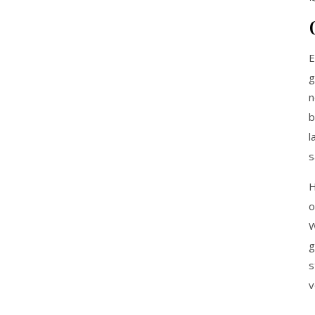
E
g
n
b
l
s
H
o
W
g
s
v